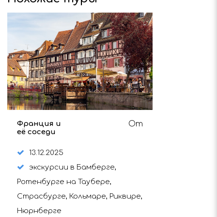
Франция и
От
её соседи
13.12.2025
экскурсии в Бамберге,
Ротенбурге на Таубере,
Страсбурге, Кольмаре, Риквире,
Нюрнберге