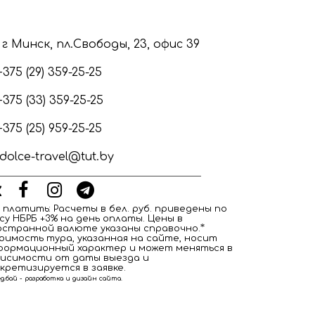
г Минск, пл.Свободы, 23, офис 39
+375 (29) 359-25-25
+375 (33) 359-25-25
+375 (25) 959-25-25
dolce-travel@tut.by
 платить: Расчеты в бел. руб. приведены по
су НБРБ +3% на день оплаты. Цены в
странной валюте указаны справочно. ⃰
оимость тура, указанная на сайте, носит
формационный характер и может меняться в
висимости от даты выезда и
кретизируется в заявке.
д.бай - разработка и дизайн сайта.