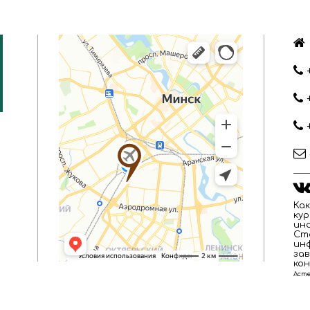
Как
кур
ино
Ст
ин
за
кон
Асте