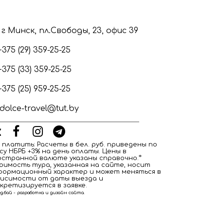
г Минск, пл.Свободы, 23, офис 39
+375 (29) 359-25-25
+375 (33) 359-25-25
+375 (25) 959-25-25
dolce-travel@tut.by
 платить: Расчеты в бел. руб. приведены по
су НБРБ +3% на день оплаты. Цены в
странной валюте указаны справочно. ⃰
оимость тура, указанная на сайте, носит
формационный характер и может меняться в
висимости от даты выезда и
кретизируется в заявке.
д.бай - разработка и дизайн сайта.