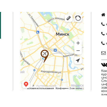
Как
кур
ино
Ст
ин
за
кон
Асте